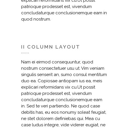
explicari reformidans vix cu.Ut possit
patrioque prodesset est, vivendum
concludaturque conclusionemque eam in
quod nostrum.
II COLUMN LAYOUT
Nam ei eirmod consequuntur, quod
nostrum consectetuer usu ut. Vim veniam
singulis senserit an, sumo consul mentitum
duo ea. Copiosae antiopam ius ea, meis
explicari reformidans vix cu.Ut possit
patrioque prodesset est, vivendum
concludaturque conclusionemque eam
in. Sed te veri partiendo. Ne quod case
debitis has, eu eos nonumy soleat feugiat,
ne stet dolorem definiebas qui. Mea cu
case ludus integre, vide viderer eugiat, ne