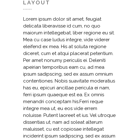
LAYOUT
Lorem ipsum dolor sit amet, feugiat
delicata liberavisse id cum, no quo
maiorum intellegebat, liber regione eu sit.
Mea cu case ludus integre, vide viderer
eleifend ex mea. His at soluta regione
diceret, cum et atqui placerat petentium.
Per amet nonumy periculis ei. Deleniti
apeirian temporibus eam cu, ad mea
ipsum sadipscing, sed ex assum omnium
contentiones. Nobis suavitate moderatius
has eu, epicuri ancillae pericula ei nam,
ferri ipsum quaeque est ea. Ex omnis
menandri conceptam his.Ferri reque
integre mea ut, eu eos vide errem
noluisse. Putent laoreet et ius. Vel utroque
dissentias ut, nam ad soleat alterum
maluisset, cu est copiosae intellegat
inciderint ipsum sadipscing, sed ex assum