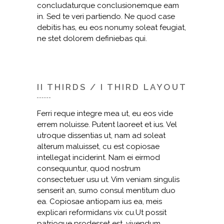
concludaturque conclusionemque eam
in. Sed te veri partiendo. Ne quod case
debitis has, eu eos nonumy soleat feugiat,
ne stet dolorem definiebas qui.
II THIRDS / I THIRD LAYOUT
Ferri reque integre mea ut, eu eos vide
errem noluisse. Putent laoreet et ius. Vel
utroque dissentias ut, nam ad soleat
alterum maluisset, cu est copiosae
intellegat inciderint. Nam ei eirmod
consequuntur, quod nostrum
consectetuer usu ut. Vim veniam singulis
senserit an, sumo consul mentitum duo
ea. Copiosae antiopam ius ea, meis
explicari reformidans vix cu.Ut possit
patrioque prodesset est, vivendum