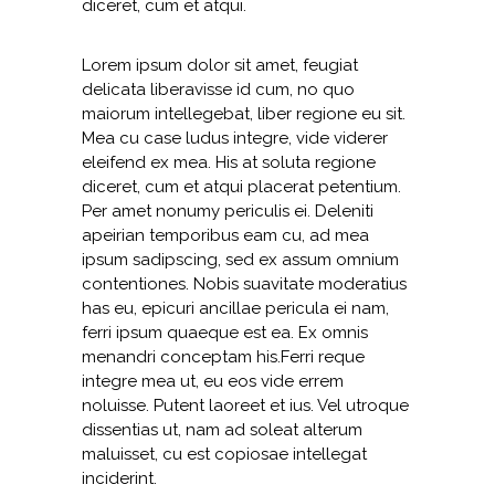
diceret, cum et atqui.
Lorem ipsum dolor sit amet, feugiat
delicata liberavisse id cum, no quo
maiorum intellegebat, liber regione eu sit.
Mea cu case ludus integre, vide viderer
eleifend ex mea. His at soluta regione
diceret, cum et atqui placerat petentium.
Per amet nonumy periculis ei. Deleniti
apeirian temporibus eam cu, ad mea
ipsum sadipscing, sed ex assum omnium
contentiones. Nobis suavitate moderatius
has eu, epicuri ancillae pericula ei nam,
ferri ipsum quaeque est ea. Ex omnis
menandri conceptam his.Ferri reque
integre mea ut, eu eos vide errem
noluisse. Putent laoreet et ius. Vel utroque
dissentias ut, nam ad soleat alterum
maluisset, cu est copiosae intellegat
inciderint.