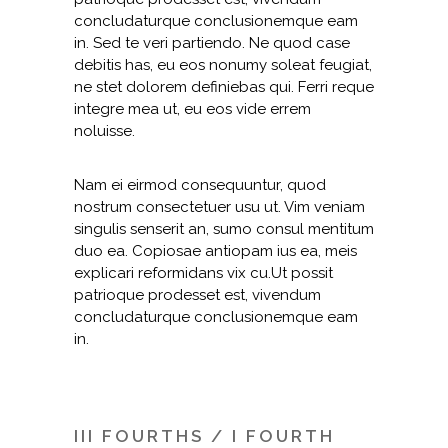
concludaturque conclusionemque eam
in. Sed te veri partiendo. Ne quod case
debitis has, eu eos nonumy soleat feugiat,
ne stet dolorem definiebas qui. Ferri reque
integre mea ut, eu eos vide errem
noluisse.
Nam ei eirmod consequuntur, quod
nostrum consectetuer usu ut. Vim veniam
singulis senserit an, sumo consul mentitum
duo ea. Copiosae antiopam ius ea, meis
explicari reformidans vix cu.Ut possit
patrioque prodesset est, vivendum
concludaturque conclusionemque eam
in.
III FOURTHS / I FOURTH